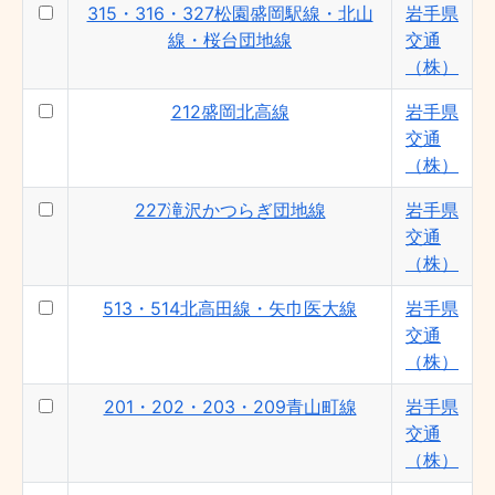
601・602・603・604・606・618日詰線
315・316・327松園盛岡駅線・北山
岩手県
- 岩手県交通（株）
線・桜台団地線
交通
404・611・612長岡線 - 岩手県交通（株）
（株）
251・252厨川中央線 - 岩手県交通（株）
212盛岡北高線
岩手県
繋温泉線 - 岩手県交通（株）
交通
（株）
県立中央病院循環線 - 岩手県交通（株）
213みたけ西線 - 岩手県交通（株）
227滝沢かつらぎ団地線
岩手県
津志田線 - 岩手県交通（株）
交通
（株）
513・514北高田線・矢巾医大線
岩手県
交通
（株）
201・202・203・209青山町線
岩手県
交通
（株）