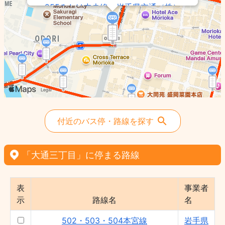
255みたけ中央線 - 岩手県交通（株）
501羽場線 - 岩手県交通（株）
212盛岡北高線 - 岩手県交通（株）
228あすみ野箱清水線 - 岩手県交通（株）
510南インター経由川久保線 - 岩手県交通
（株）
227滝沢かつらぎ団地線 - 岩手県交通
（株）
307・334基幹バス・駅上田線 - 岩手県交
付近のバス停・路線を探す
通（株）
423孝仁病院線 - 岩手県交通（株）
「大通三丁目」に停まる路線
505飯岡線 - 岩手県交通（株）
106・411太田線・太田経由繋温泉線 - 岩手
県交通（株）
表
事業者
示
路線名
名
260みたけ東線 - 岩手県交通（株）
513・514北高田線・矢巾医大線 - 岩手県
502・503・504本宮線
岩手県