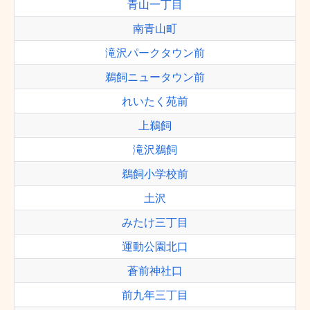
青山一丁目
南青山町
滝沢パークタウン前
鵜飼ニュータウン前
れいたく苑前
上鵜飼
滝沢鵜飼
鵜飼小学校前
土沢
みたけ三丁目
運動公園北口
蒼前神社口
前九年三丁目