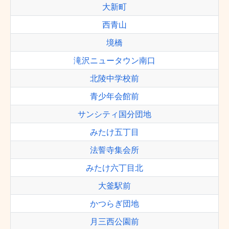
大新町
西青山
境橋
滝沢ニュータウン南口
北陵中学校前
青少年会館前
サンシティ国分団地
みたけ五丁目
法誓寺集会所
みたけ六丁目北
大釜駅前
かつらぎ団地
月三西公園前