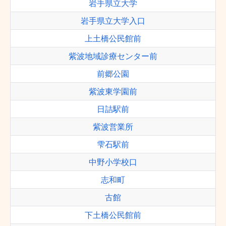
岩手県立大学
岩手県立大学入口
上土橋公民館前
紫波地域診療センター前
前郷公園
紫波東学園前
日詰駅前
紫波営業所
雫石駅前
中野小学校口
志和町
古館
下土橋公民館前