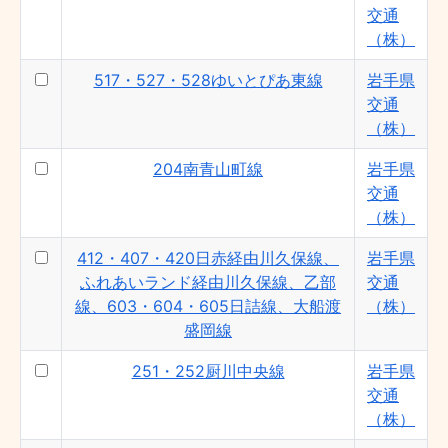
交通（株）
交通
204南青山町線 - 岩手県交通（株）
（株）
315・316・327松園盛岡駅線・北山線・桜
517・527・528ゆいとぴあ東線
岩手県
台団地線 - 岩手県交通（株）
交通
雫石線 - 岩手県交通（株）
（株）
201・202・203・209青山町線 - 岩手県
交通（株）
204南青山町線
岩手県
交通
507・508・515川久保線・矢巾温泉線 -
岩手県交通（株）
（株）
502・503・504本宮線 - 岩手県交通
412・407・420日赤経由川久保線、
岩手県
（株）
ふれあいランド経由川久保線、乙部
交通
301・305・306・332基幹バス・上田線 -
線、603・604・605日詰線、大船渡
（株）
岩手県交通（株）
盛岡線
422中央循環線 - 岩手県交通（株）
251・252厨川中央線
岩手県
松園山岸線 - 岩手県交通（株）
交通
517・527・528ゆいとぴあ東線 - 岩手県
（株）
交通（株）