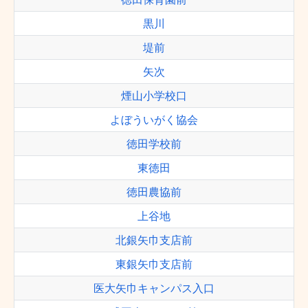
黒川
堤前
矢次
煙山小学校口
よぼういがく協会
徳田学校前
東徳田
徳田農協前
上谷地
北銀矢巾支店前
東銀矢巾支店前
医大矢巾キャンパス入口