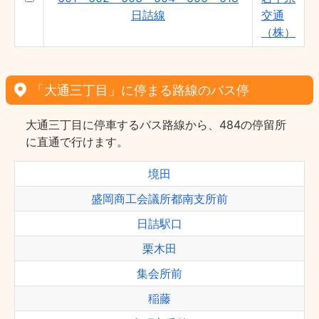
日詰線
交通
（株）
「大通三丁目」に停まる路線のバス停
大通三丁目に停車するバス路線から、484の停留所
に直通で行けます。
境田
盛岡商工会議所都南支所前
日詰駅口
栗木田
集会所前
稲藤