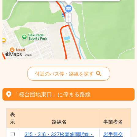
付近のバス停・路線を探す
「桜台団地東口」に停まる路線
表
示
路線名
事業者名
315・316・327松園盛岡駅線・
岩手県交