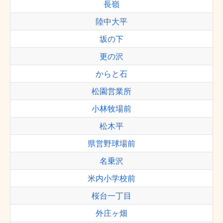
長嶺
陸中大平
坂の下
更の沢
からと石
松園営業所
小林牧場前
松木平
県営野球場前
名乗沢
米内小学校前
桜台一丁目
外庄ヶ畑