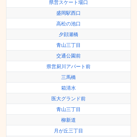
県営スケート場口
盛岡駅西口
高松の池口
夕顔瀬橋
青山三丁目
交通公園前
県営厨川アパート前
三馬橋
箱清水
医大グランド前
青山三丁目
柳新道
月が丘三丁目