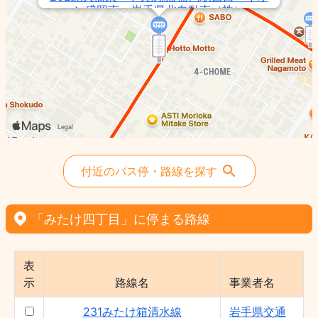
ン盛岡南 - 岩手県北自動車（株）
255みたけ中央線 - 岩手県交通（株）
231みたけ箱清水線 - 岩手県交通（株）
E03北大橋東・みたけ三丁目/厨川駅西口 -
岩手県北自動車（株）
付近のバス停・路線を探す
「みたけ四丁目」に停まる路線
表
示
路線名
事業者名
231みたけ箱清水線
岩手県交通