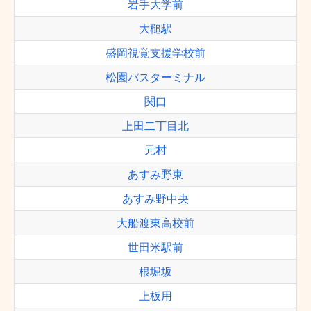
岩手大学前
大槌駅
盛岡視覚支援学校前
松園バスターミナル
関口
上田二丁目北
元村
あすみ野東
あすみ野中央
大船渡東高校前
世田米駅前
根堀坂
上板用