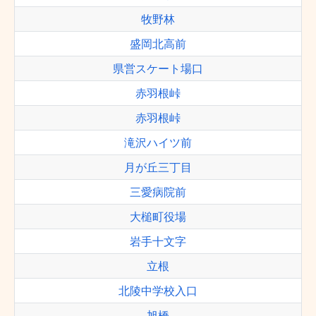
牧野林
盛岡北高前
県営スケート場口
赤羽根峠
赤羽根峠
滝沢ハイツ前
月が丘三丁目
三愛病院前
大槌町役場
岩手十文字
立根
北陵中学校入口
旭橋