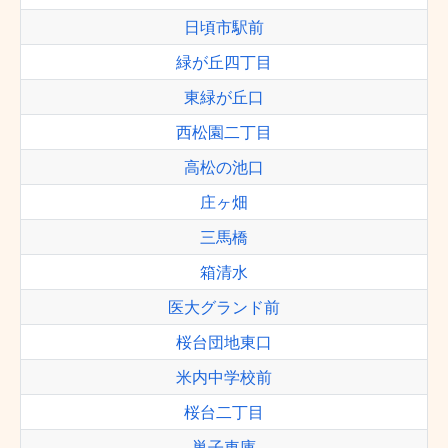
日頃市駅前
緑が丘四丁目
東緑が丘口
西松園二丁目
高松の池口
庄ヶ畑
三馬橋
箱清水
医大グランド前
桜台団地東口
米内中学校前
桜台二丁目
巣子車庫