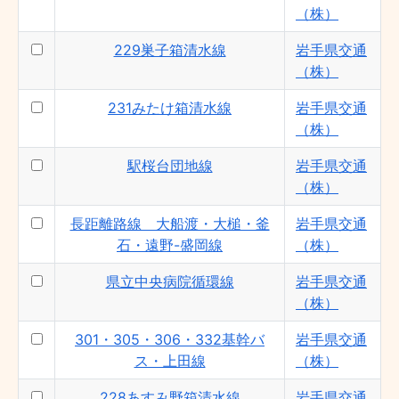
（株）
229巣子箱清水線
岩手県交通
（株）
231みたけ箱清水線
岩手県交通
（株）
駅桜台団地線
岩手県交通
（株）
長距離路線 大船渡・大槌・釜
岩手県交通
石・遠野-盛岡線
（株）
県立中央病院循環線
岩手県交通
（株）
301・305・306・332基幹バ
岩手県交通
ス・上田線
（株）
228あすみ野箱清水線
岩手県交通