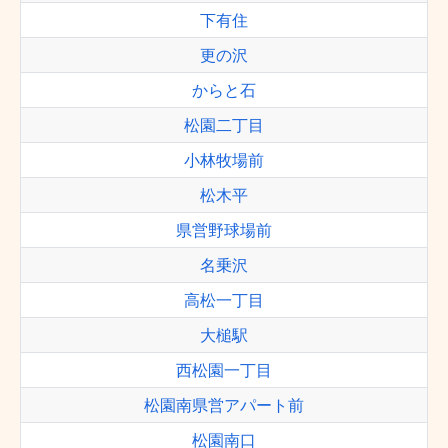
下有住
更の沢
からと石
松園二丁目
小林牧場前
松木平
県営野球場前
名乗沢
高松一丁目
大槌駅
西松園一丁目
松園南県営アパート前
松園南口