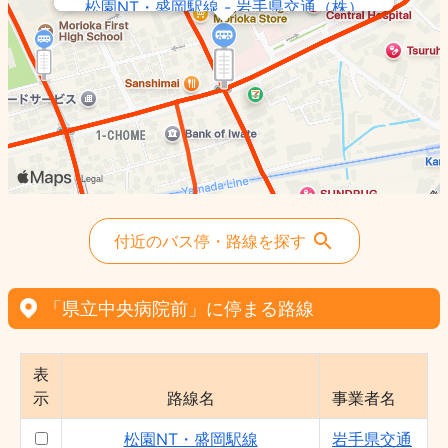
松園NT・盛岡駅線 - 岩手県交通（株）
駅桜台団地線 - 岩手県交通（株）
307・334基幹バス・駅上田線 - 岩手県交
通（株）
県立中央病院循環線 - 岩手県交通（株）
長距離路線 大船渡・大槌・釜石・遠野-
盛岡線 - 岩手県交通（株）
228あすみ野箱清水線 - 岩手県交通（株）
付近のバス停・路線を探す
「県立中央病院前」に停まる路線
表
示
路線名
事業者名
松園NT・盛岡駅線
岩手県交通