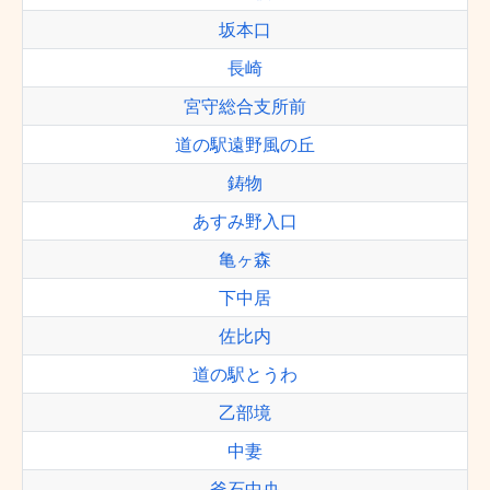
坂本口
長崎
宮守総合支所前
道の駅遠野風の丘
鋳物
あすみ野入口
亀ヶ森
下中居
佐比内
道の駅とうわ
乙部境
中妻
釜石中央