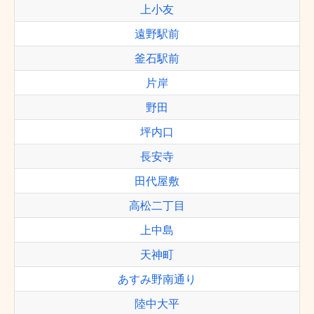
上小友
遠野駅前
釜石駅前
片岸
野田
坪内口
長安寺
田代屋敷
高松二丁目
上中島
天神町
あすみ野南通り
陸中大平