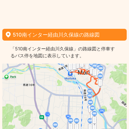
510南インター経由川久保線の路線図
「510南インター経由川久保線」の路線図と停車す
るバス停を地図に表示しています。