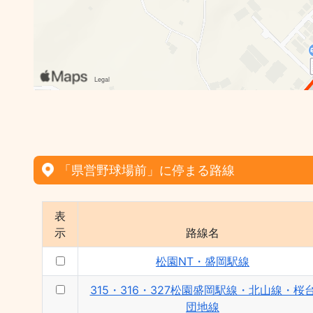
「県営野球場前」に停まる路線
表
示
路線名
松園NT・盛岡駅線
315・316・327松園盛岡駅線・北山線・桜
団地線