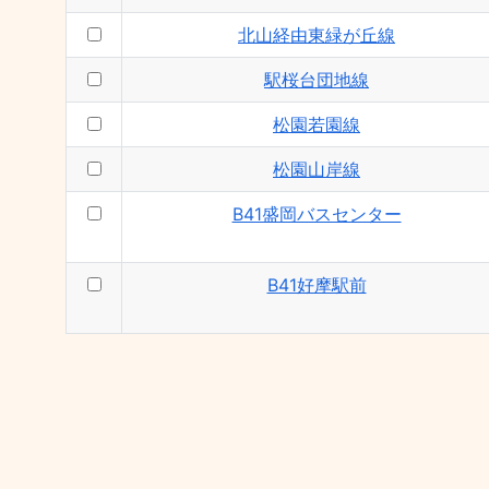
北山経由東緑が丘線
駅桜台団地線
松園若園線
松園山岸線
B41盛岡バスセンター
B41好摩駅前