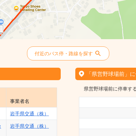
付近のバス停・路線を探す
「県営野球場前」に
県営野球場前に停車する
事業者名
岩手県交通（株）
台
岩手県交通（株）