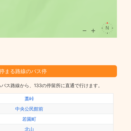
停まる路線のバス停
バス路線から、133の停留所に直通で行けます。
藁峠
中央公民館前
若園町
北山