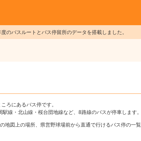
年度のバスルートとバス停留所のデータを搭載しました。
）
ところにあるバス停です。
松園盛岡駅線・北山線・桜台団地線など、8路線のバスが停車します
の地図上の場所、県営野球場前から直通で行けるバス停の一覧