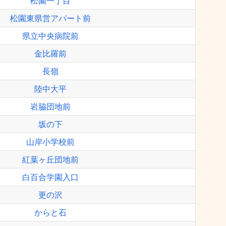
松園一丁目
松園東県営アパート前
県立中央病院前
金比羅前
長嶺
陸中大平
岩脇団地前
坂の下
山岸小学校前
紅葉ヶ丘団地前
白百合学園入口
更の沢
からと石