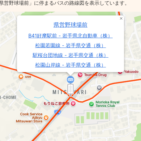
県営野球場前」に停まるバスの路線図を表示しています。
県営野球場前
B41好摩駅前 - 岩手県北自動車（株）
松園若園線 - 岩手県交通（株）
駅桜台団地線 - 岩手県交通（株）
松園山岸線 - 岩手県交通（株）
松園NT・盛岡駅線 - 岩手県交通（株）
B41盛岡バスセンター - 岩手県北自動車
（株）
北山経由東緑が丘線 - 岩手県交通（株）
315・316・327松園盛岡駅線・北山線・桜
台団地線 - 岩手県交通（株）