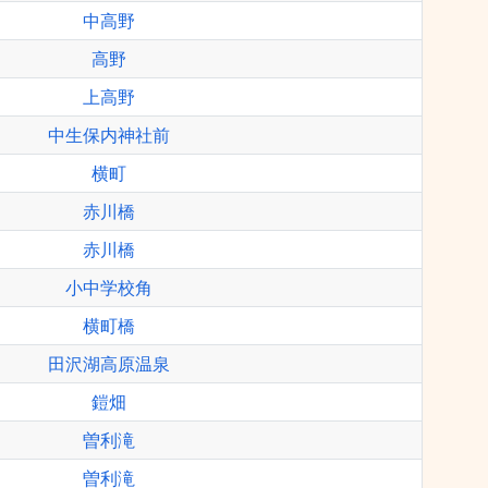
中高野
高野
上高野
中生保内神社前
横町
赤川橋
赤川橋
小中学校角
横町橋
田沢湖高原温泉
鎧畑
曽利滝
曽利滝