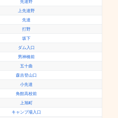
先達野
上先達野
先達
打野
坂下
ダム入口
男神橋前
五十曲
森吉登山口
小先達
角館高校前
上旭町
キャンプ場入口