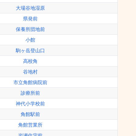
大場谷地湿原
県発前
保養所団地前
小館
駒ヶ岳登山口
高校角
谷地村
市立角館病院前
診療所前
神代小学校前
角館駅前
角館営業所
岩瀬住宅前