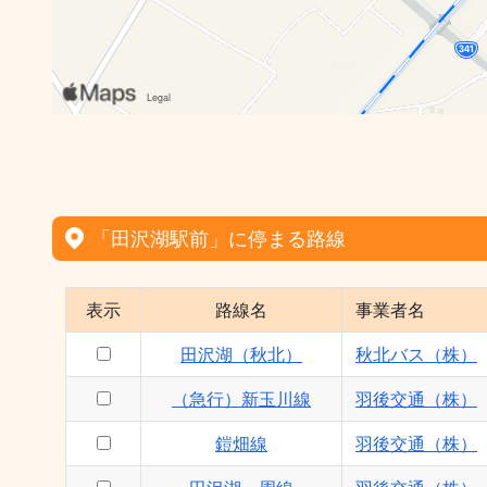
「田沢湖駅前」に停まる路線
表示
路線名
事業者名
田沢湖（秋北）
秋北バス（株）
（急行）新玉川線
羽後交通（株）
鎧畑線
羽後交通（株）