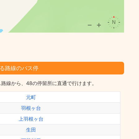
る路線のバス停
路線から、48の停留所に直通で行けます。
元町
羽根ヶ台
上羽根ヶ台
生田