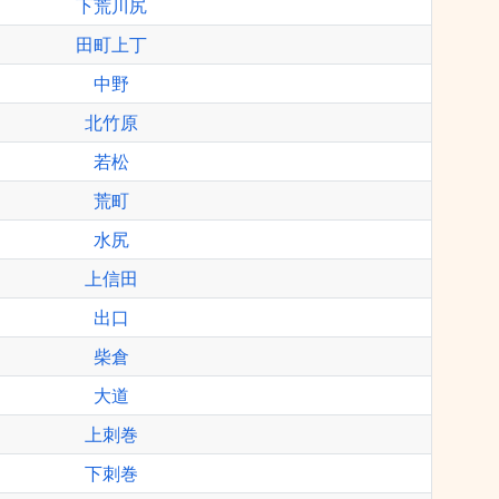
下荒川尻
田町上丁
中野
北竹原
若松
荒町
水尻
上信田
出口
柴倉
大道
上刺巻
下刺巻