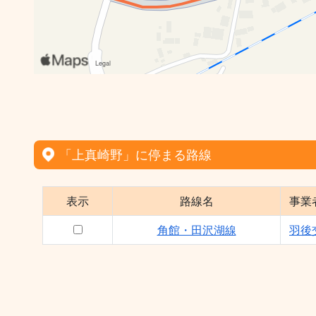
「上真崎野」に停まる路線
表示
路線名
事業
角館・田沢湖線
羽後