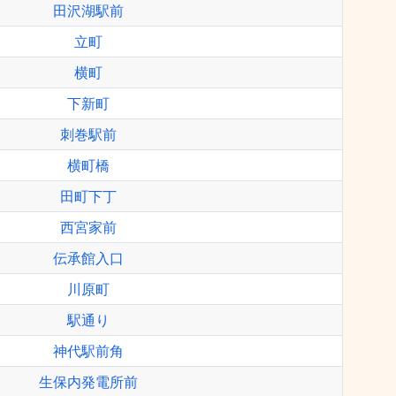
田沢湖駅前
立町
横町
下新町
刺巻駅前
横町橋
田町下丁
西宮家前
伝承館入口
川原町
駅通り
神代駅前角
生保内発電所前