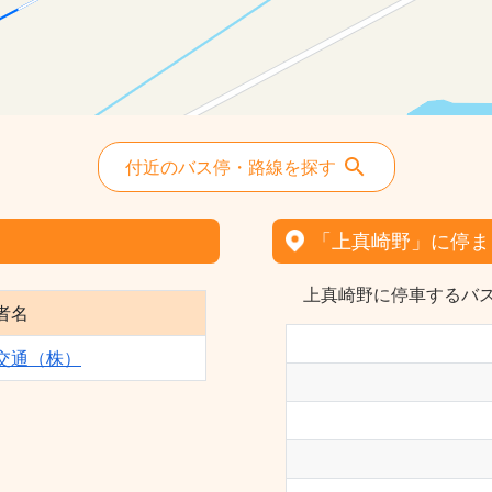
付近のバス停・路線を探す
「上真崎野」に停ま
上真崎野に停車するバス
者名
交通（株）