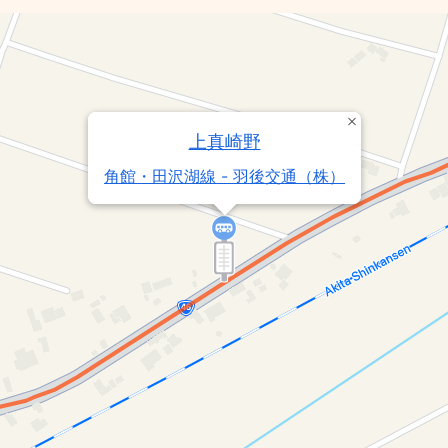
上真崎野
角館・田沢湖線 - 羽後交通（株）