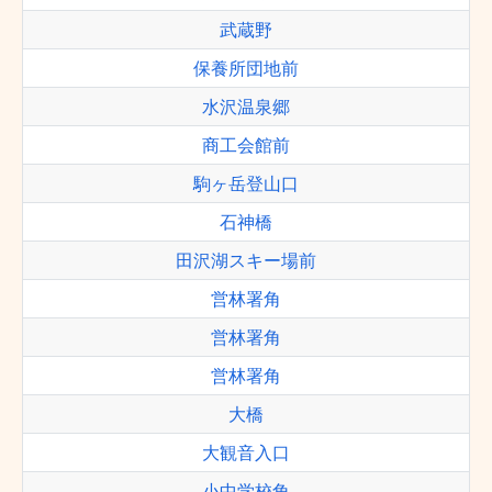
武蔵野
保養所団地前
水沢温泉郷
商工会館前
駒ヶ岳登山口
石神橋
田沢湖スキー場前
営林署角
営林署角
営林署角
大橋
大観音入口
小中学校角