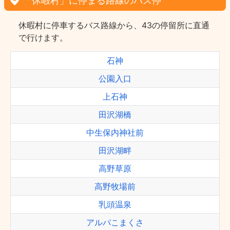
「休暇村」に停まる路線のバス停
休暇村に停車するバス路線から、43の停留所に直通
で行けます。
石神
公園入口
上石神
田沢湖橋
中生保内神社前
田沢湖畔
高野草原
高野牧場前
乳頭温泉
アルパこまくさ