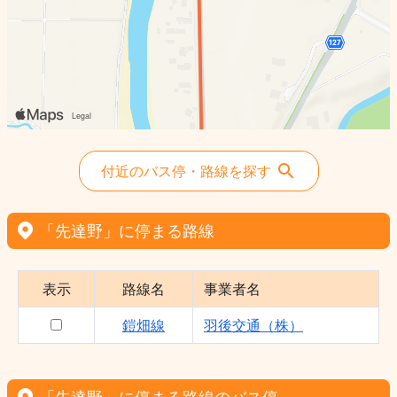
付近のバス停・路線を探す
「先達野」に停まる路線
表示
路線名
事業者名
鎧畑線
羽後交通（株）