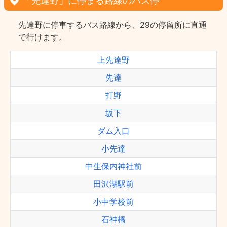
「先達野」に停まる路線のバス停
先達野に停車するバス路線から、29の停留所に直通
で行けます。
上先達野
先達
打野
坂下
ダム入口
小先達
中生保内神社前
田沢湖駅前
小中学校前
石神橋