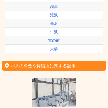
銅屋
滝沢
黒沢
牛沢
堂の前
大橋
バスの料金や停留所に関する記事