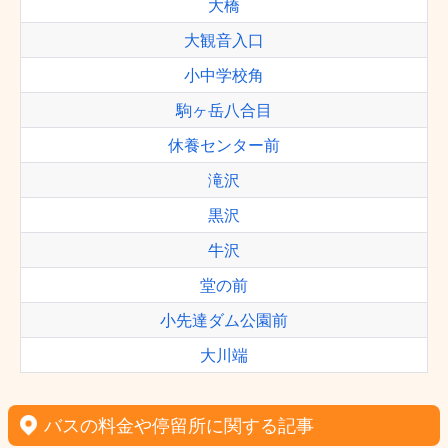
大橋
大観音入口
小中学校角
駒ヶ岳八合目
休養センター前
滝沢
黒沢
牛沢
堂の前
小先達ダム公園前
大川端
バスの料金や停留所に関する記事