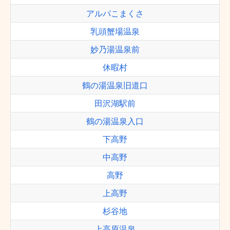
アルパこまくさ
乳頭蟹場温泉
妙乃湯温泉前
休暇村
鶴の湯温泉旧道口
田沢湖駅前
鶴の湯温泉入口
下高野
中高野
高野
上高野
杉谷地
上高原温泉