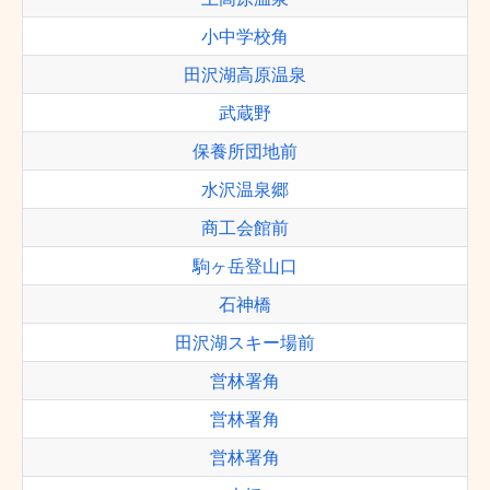
小中学校角
田沢湖高原温泉
武蔵野
保養所団地前
水沢温泉郷
商工会館前
駒ヶ岳登山口
石神橋
田沢湖スキー場前
営林署角
営林署角
営林署角