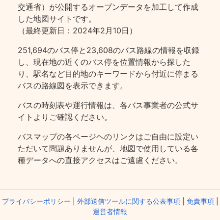
交通省）が公開するオープンデータを加工して作成
した地図サイトです。
（最終更新日：2024年2月10日）
251,694のバス停と23,608のバス路線の情報を収録
し、現在地の近くのバス停を位置情報から探した
り、駅名など目的地のキーワードから付近に停まる
バスの路線図を表示できます。
バスの時刻表や運行情報は、各バス事業者の公式サ
イトよりご確認ください。
バスマップの各ページヘのリンクはご自由に設定い
ただいて問題ありませんが、地図で使用している各
種データへの直接アクセスはご遠慮ください。
プライバシーポリシー
|
外部送信ツールに関する公表事項
|
免責事項
|
運営者情報