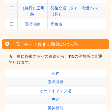
（急行）玉川
羽後交通（株）・秋北バス
線
（株）
田沢湖線
鹿角市
「五十曲」に停まる路線のバス停
五十曲に停車するバス路線から、110の停留所に直通
で行けます。
石神
田沢湖橋
オートキャンプ場
先達
男神橋前