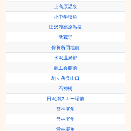
上高原温泉
小中学校角
田沢湖高原温泉
武蔵野
保養所団地前
水沢温泉郷
商工会館前
駒ヶ岳登山口
石神橋
田沢湖スキー場前
営林署角
営林署角
営林署角