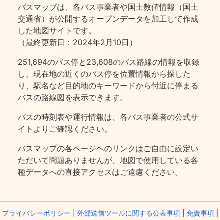
バスマップは、各バス事業者や国土数値情報（国土
交通省）が公開するオープンデータを加工して作成
した地図サイトです。
（最終更新日：2024年2月10日）
251,694のバス停と23,608のバス路線の情報を収録
し、現在地の近くのバス停を位置情報から探した
り、駅名など目的地のキーワードから付近に停まる
バスの路線図を表示できます。
バスの時刻表や運行情報は、各バス事業者の公式サ
イトよりご確認ください。
バスマップの各ページヘのリンクはご自由に設定い
ただいて問題ありませんが、地図で使用している各
種データへの直接アクセスはご遠慮ください。
プライバシーポリシー
|
外部送信ツールに関する公表事項
|
免責事項
|