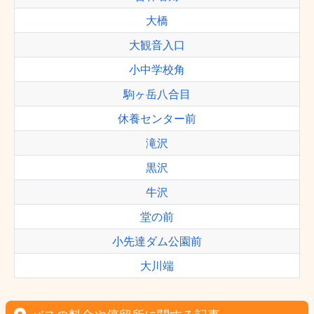
大橋
大観音入口
小中学校角
駒ヶ岳八合目
休養センター前
滝沢
黒沢
牛沢
堂の前
小先達ダム公園前
大川端