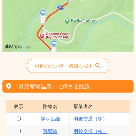
付近のバス停・路線を探す
「乳頭蟹場温泉」に停まる路線
表示
路線名
事業者名
駒ヶ岳線
羽後交通（株）
乳頭線
羽後交通（株）