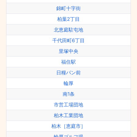
錦町十字街
柏葉2丁目
北恵庭駐屯地
千代田町6丁目
里塚中央
福住駅
日糧パン前
輪厚
南1条
市営工場団地
柏木工業団地
柏木［恵庭市］
輪厚ゴルフ場