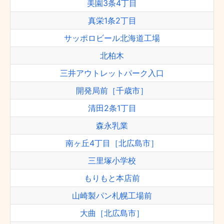
美園3条4丁目
真栄1条2丁目
サッポロビール北海道工場
北柏木
三井アウトレットパーク入口
開発局前［千歳市］
清田2条1丁目
森永乳業
南ヶ丘4丁目［北広島市］
三里塚小学校
もりもと本店前
山崎製パン札幌工場前
大曲［北広島市］