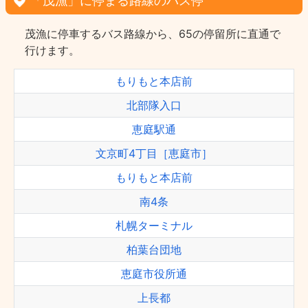
「茂漁」に停まる路線のバス停
茂漁に停車するバス路線から、65の停留所に直通で
行けます。
もりもと本店前
北部隊入口
恵庭駅通
文京町4丁目［恵庭市］
もりもと本店前
南4条
札幌ターミナル
柏葉台団地
恵庭市役所通
上長都