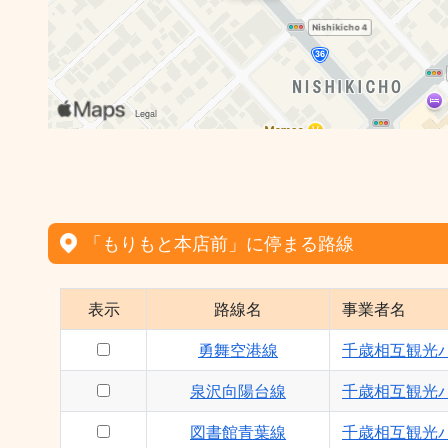
「もりもと本店前」に停まる路線
表示
路線名
事業者名
勇舞空港線
千歳相互観光
泉沢向陽台線
千歳相互観光
図書館青葉線
千歳相互観光