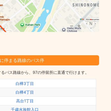
に停まる路線のバス停
るバス路線から、97の停留所に直通で行けます。
白樺3丁目
白樺4丁目
高台1丁目
千歳水族館入口