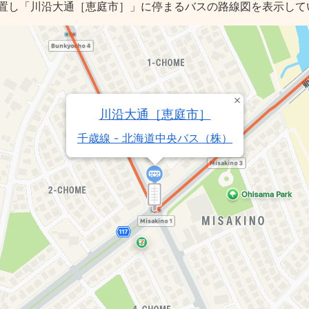
置し「川沿大通［恵庭市］」に停まるバスの路線図を表示して
川沿大通［恵庭市］
千歳線 - 北海道中央バス（株）