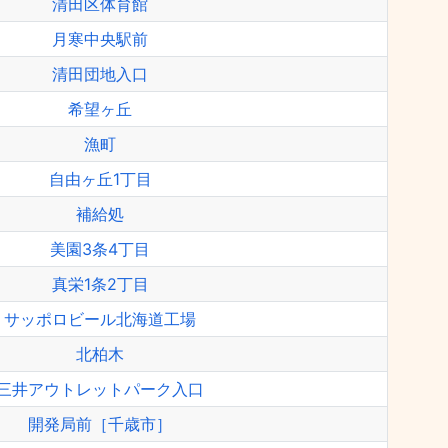
清田区体育館
月寒中央駅前
清田団地入口
希望ヶ丘
漁町
自由ヶ丘1丁目
補給処
美園3条4丁目
真栄1条2丁目
サッポロビール北海道工場
北柏木
三井アウトレットパーク入口
開発局前［千歳市］