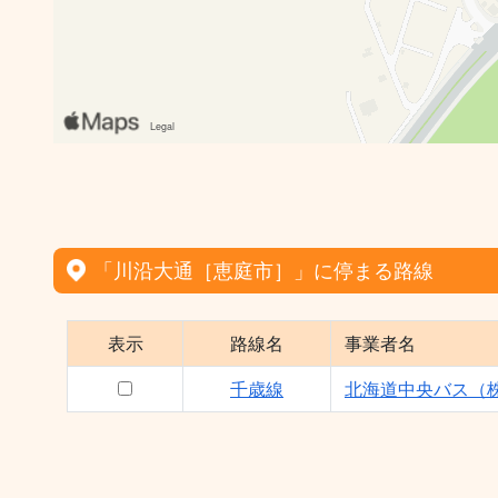
「川沿大通［恵庭市］」に停まる路線
表示
路線名
事業者名
千歳線
北海道中央バス（