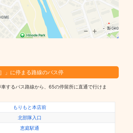
］」に停まる路線のバス停
停車するバス路線から、65の停留所に直通で行けま
もりもと本店前
北部隊入口
恵庭駅通