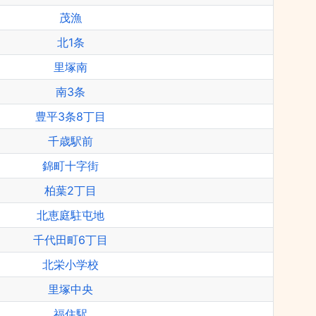
茂漁
北1条
里塚南
南3条
豊平3条8丁目
千歳駅前
錦町十字街
柏葉2丁目
北恵庭駐屯地
千代田町6丁目
北栄小学校
里塚中央
福住駅