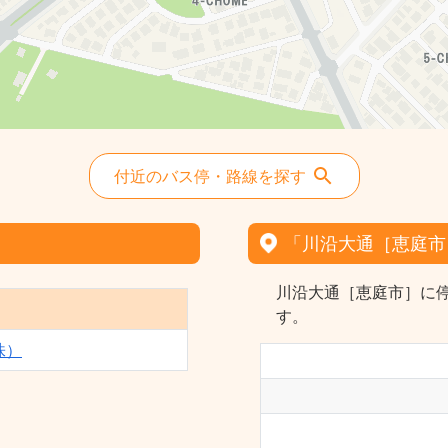
付近のバス停・路線を探す
「川沿大通［恵庭市
川沿大通［恵庭市］に
す。
株）