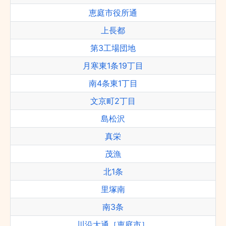
恵庭市役所通
上長都
第3工場団地
月寒東1条19丁目
南4条東1丁目
文京町2丁目
島松沢
真栄
茂漁
北1条
里塚南
南3条
川沿大通［恵庭市］