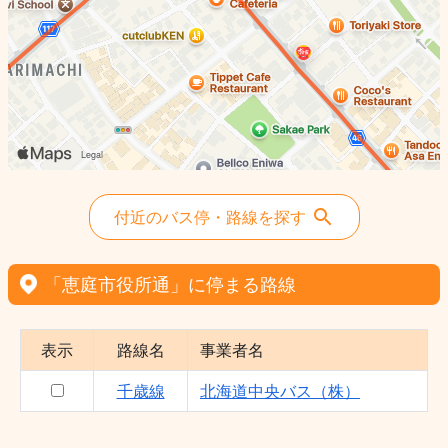
付近のバス停・路線を探す
「恵庭市役所通」に停まる路線
表示
路線名
事業者名
千歳線
北海道中央バス（株）