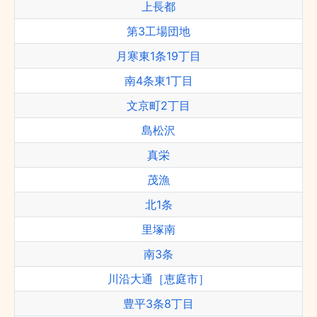
上長都
第3工場団地
月寒東1条19丁目
南4条東1丁目
文京町2丁目
島松沢
真栄
茂漁
北1条
里塚南
南3条
川沿大通［恵庭市］
豊平3条8丁目