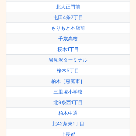
北大正門前
屯田4条7丁目
もりもと本店前
千歳高校
桜木1丁目
岩見沢ターミナル
桜木5丁目
柏木［恵庭市］
三里塚小学校
北9条西1丁目
柏木中通
北42条東1丁目
上長都