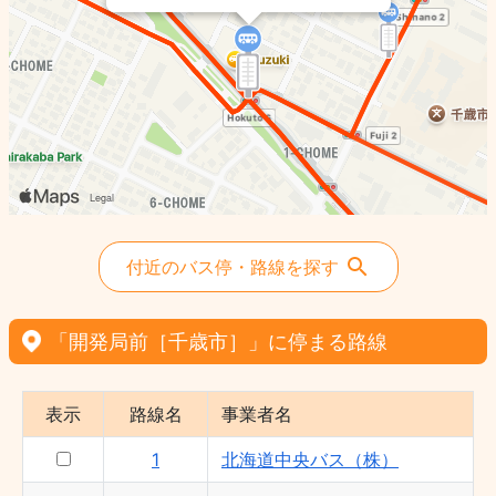
2 - 北海道中央バス（株）
付近のバス停・路線を探す
「開発局前［千歳市］」に停まる路線
表示
路線名
事業者名
1
北海道中央バス（株）