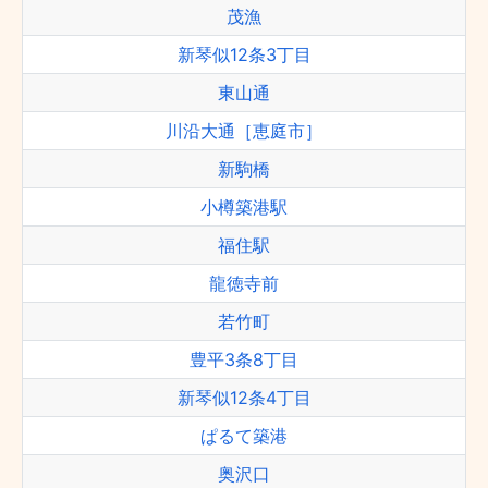
茂漁
新琴似12条3丁目
東山通
川沿大通［恵庭市］
新駒橋
小樽築港駅
福住駅
龍徳寺前
若竹町
豊平3条8丁目
新琴似12条4丁目
ぱるて築港
奥沢口