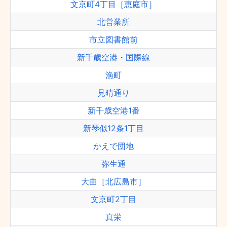
文京町4丁目［恵庭市］
北営業所
市立図書館前
新千歳空港・国際線
漁町
見晴通り
新千歳空港1番
新琴似12条1丁目
かえで団地
弥生通
大曲［北広島市］
文京町2丁目
真栄