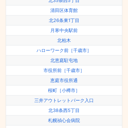
北35条西5丁目
清田区体育館
北26条東1丁目
月寒中央駅前
北柏木
ハローワーク前［千歳市］
北恵庭駐屯地
市役所前［千歳市］
恵庭市役所通
桜町［小樽市］
三井アウトレットパーク入口
北38条西5丁目
札幌禎心会病院