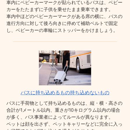
車内にベビーカーマークが貼られているバスは、ベビー
カーをたたまずに子供を乗せたまま乗車できます。
車内中ほどのベビーカーマークがある席の横に、バスの
進行方向に対して後ろ向きに停めて補助ベルトで固定
し、ベビーカーの車輪にストッパーをかけましょう。
バスに持ち込めるもの持ち込めないもの
バスに手荷物として持ち込めるものは、縦・横・高さの
合計が1メートル以内、重さが10キログラム以内の場合
が多く、バス事業者によってルールが異なります。
ペットは顔を出さず、ペットキャリーなどに完全に入っ