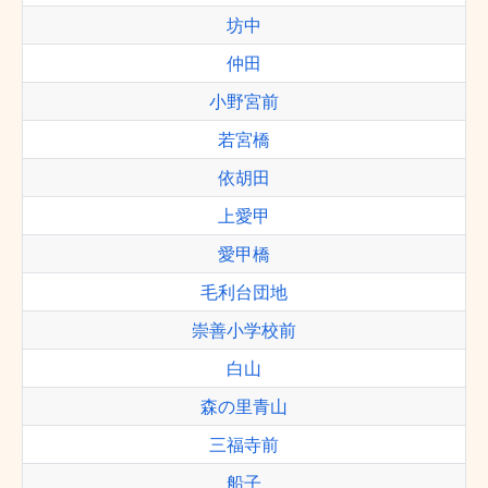
坊中
仲田
小野宮前
若宮橋
依胡田
上愛甲
愛甲橋
毛利台団地
崇善小学校前
白山
森の里青山
三福寺前
船子