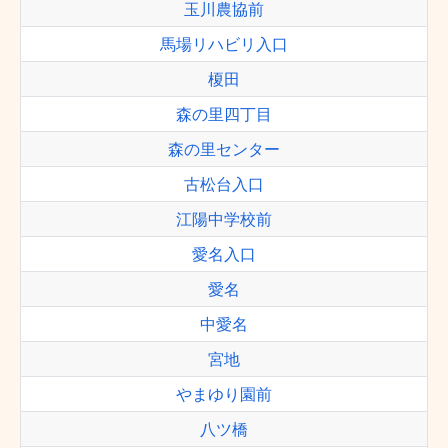
玉川農協前
馬場リハビリ入口
榎田
森の里四丁目
森の里センター
古松台入口
江陽中学校前
愛名入口
愛名
中愛名
宮地
やまゆり園前
八ツ橋