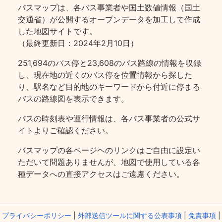
バスマップは、各バス事業者や国土数値情報（国土
交通省）が公開するオープンデータを加工して作成
した地図サイトです。
（最終更新日：2024年2月10日）
251,694のバス停と23,608のバス路線の情報を収録
し、現在地の近くのバス停を位置情報から探した
り、駅名など目的地のキーワードから付近に停まる
バスの路線図を表示できます。
バスの時刻表や運行情報は、各バス事業者の公式サ
イトよりご確認ください。
バスマップの各ページヘのリンクはご自由に設定い
ただいて問題ありませんが、地図で使用している各
種データへの直接アクセスはご遠慮ください。
プライバシーポリシー
|
外部送信ツールに関する公表事項
|
免責事項
|