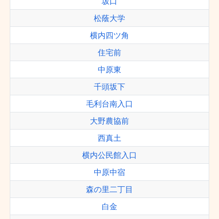
坂口
松蔭大学
横内四ツ角
住宅前
中原東
千頭坂下
毛利台南入口
大野農協前
西真土
横内公民館入口
中原中宿
森の里二丁目
白金