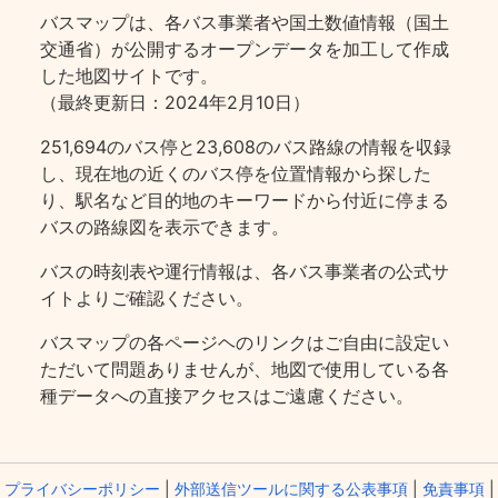
バスマップは、各バス事業者や国土数値情報（国土
交通省）が公開するオープンデータを加工して作成
した地図サイトです。
（最終更新日：2024年2月10日）
251,694のバス停と23,608のバス路線の情報を収録
し、現在地の近くのバス停を位置情報から探した
り、駅名など目的地のキーワードから付近に停まる
バスの路線図を表示できます。
バスの時刻表や運行情報は、各バス事業者の公式サ
イトよりご確認ください。
バスマップの各ページヘのリンクはご自由に設定い
ただいて問題ありませんが、地図で使用している各
種データへの直接アクセスはご遠慮ください。
プライバシーポリシー
|
外部送信ツールに関する公表事項
|
免責事項
|