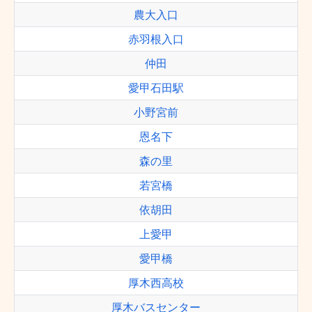
農大入口
赤羽根入口
仲田
愛甲石田駅
小野宮前
恩名下
森の里
若宮橋
依胡田
上愛甲
愛甲橋
厚木西高校
厚木バスセンター