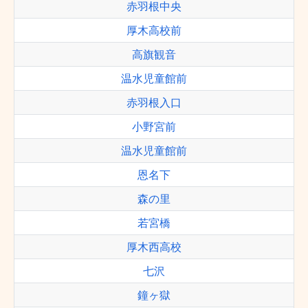
赤羽根中央
厚木高校前
高旗観音
温水児童館前
赤羽根入口
小野宮前
温水児童館前
恩名下
森の里
若宮橋
厚木西高校
七沢
鐘ヶ獄