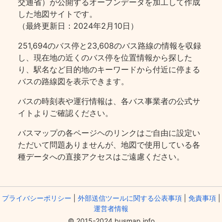
交通省）が公開するオープンデータを加工して作成
した地図サイトです。
（最終更新日：2024年2月10日）
251,694のバス停と23,608のバス路線の情報を収録
し、現在地の近くのバス停を位置情報から探した
り、駅名など目的地のキーワードから付近に停まる
バスの路線図を表示できます。
バスの時刻表や運行情報は、各バス事業者の公式サ
イトよりご確認ください。
バスマップの各ページヘのリンクはご自由に設定い
ただいて問題ありませんが、地図で使用している各
種データへの直接アクセスはご遠慮ください。
プライバシーポリシー
|
外部送信ツールに関する公表事項
|
免責事項
|
運営者情報
© 2015-2024 busmap.info