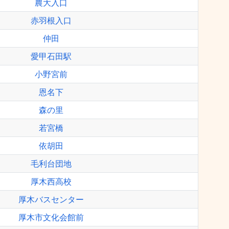
農大入口
赤羽根入口
仲田
愛甲石田駅
小野宮前
恩名下
森の里
若宮橋
依胡田
毛利台団地
厚木西高校
厚木バスセンター
厚木市文化会館前