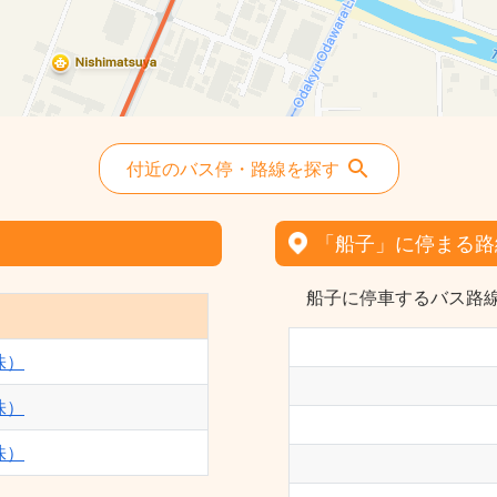
付近のバス停・路線を探す
「船子」に停まる路
船子に停車するバス路線
株）
株）
株）