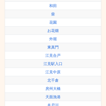
和田
柴
花園
お花畑
外堀
東真門
江見合戸
江見駅入口
江見中原
北千倉
房州大橋
天面漁港
名戸川