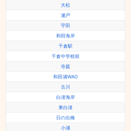
大松
瀬戸
宇田
和田海岸
千倉駅
千倉中学校前
寺庭
和田浦WAO
古川
白渚海岸
東白渚
日の出橋
小浦