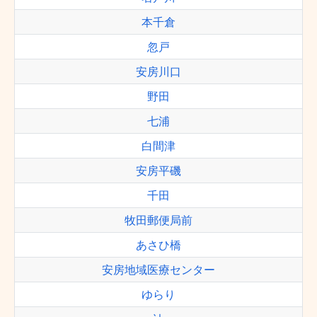
本千倉
忽戸
安房川口
野田
七浦
白間津
安房平磯
千田
牧田郵便局前
あさひ橋
安房地域医療センター
ゆらり