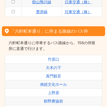
館山鴨川線
日東交通（株）
豊房線
日東交通（株）
「六軒町本通り」に停まる路線のバス停
六軒町本通りに停車するバス路線から、156の停留
所に直通で行けます。
竹原口
大木の下
真門観音
南総文化ホール
上野原
館野農協前