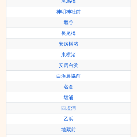
名馬橋
神明神社前
堰谷
長尾橋
安房横渚
東横渚
安房白浜
白浜農協前
名倉
塩浦
西塩浦
乙浜
地蔵前