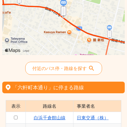
付近のバス停・路線を探す
「六軒町本通り」に停まる路線
表示
路線名
事業者名
白浜千倉館山線
日東交通（株）