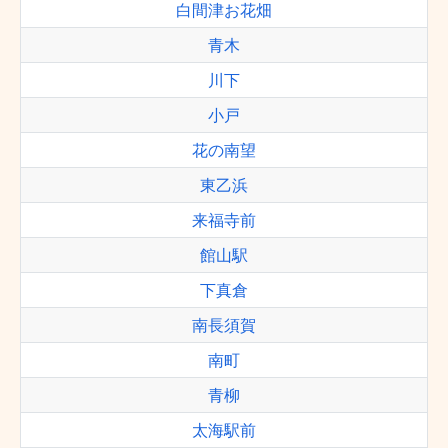
白間津お花畑
青木
川下
小戸
花の南望
東乙浜
来福寺前
館山駅
下真倉
南長須賀
南町
青柳
太海駅前