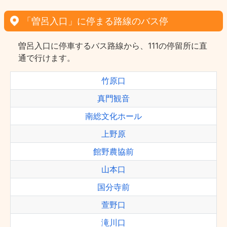
「曽呂入口」に停まる路線のバス停
曽呂入口に停車するバス路線から、111の停留所に直
通で行けます。
竹原口
真門観音
南総文化ホール
上野原
館野農協前
山本口
国分寺前
萱野口
滝川口