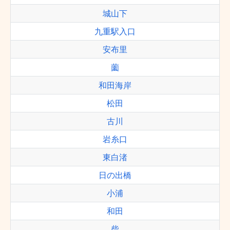
城山下
九重駅入口
安布里
薗
和田海岸
松田
古川
岩糸口
東白渚
日の出橋
小浦
和田
柴