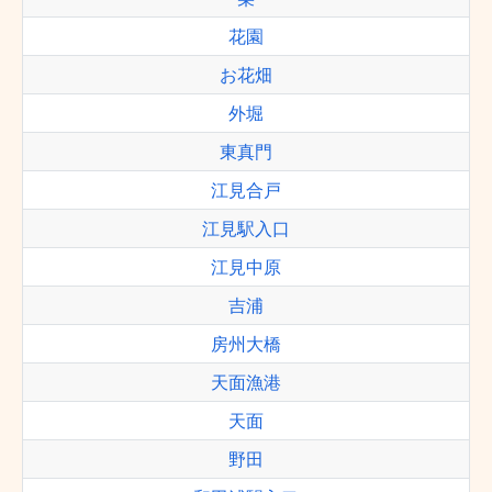
花園
お花畑
外堀
東真門
江見合戸
江見駅入口
江見中原
吉浦
房州大橋
天面漁港
天面
野田