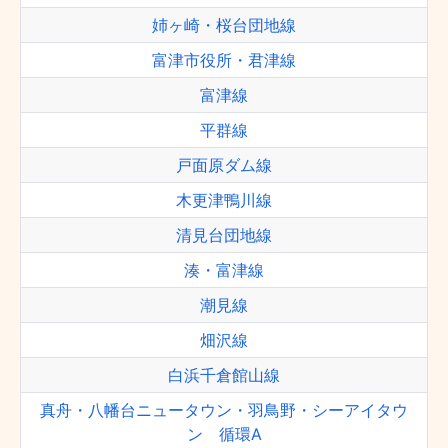
姉ヶ崎・桜台団地線
富津市役所・君津線
富津線
平群線
戸面原ダム線
木更津鴨川線
清見台団地線
湊・富津線
潮見線
畑沢線
白浜千倉館山線
真舟・八幡台ニュータウン・羽鳥野・シーアイタウ
ン 循環A