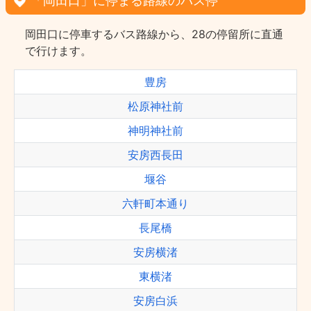
「岡田口」に停まる路線のバス停
岡田口に停車するバス路線から、28の停留所に直通
で行けます。
豊房
松原神社前
神明神社前
安房西長田
堰谷
六軒町本通り
長尾橋
安房横渚
東横渚
安房白浜