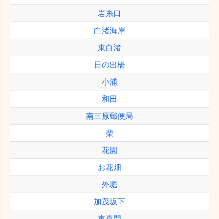
岩糸口
白渚海岸
東白渚
日の出橋
小浦
和田
南三原郵便局
柴
花園
お花畑
外堀
加茂坂下
東真門