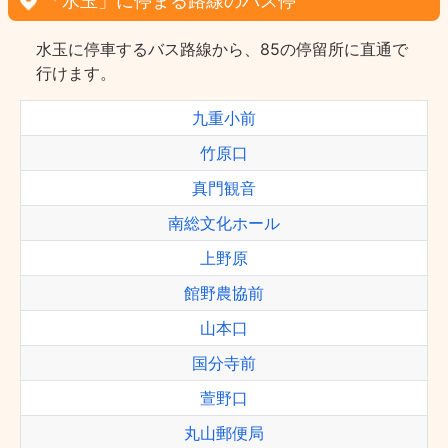
「水玉」に停まる路線のバス停
水玉に停車するバス路線から、85の停留所に直通で
行けます。
九重小前
竹原口
真門観音
南総文化ホール
上野原
館野農協前
山本口
国分寺前
萱野口
丸山郵便局