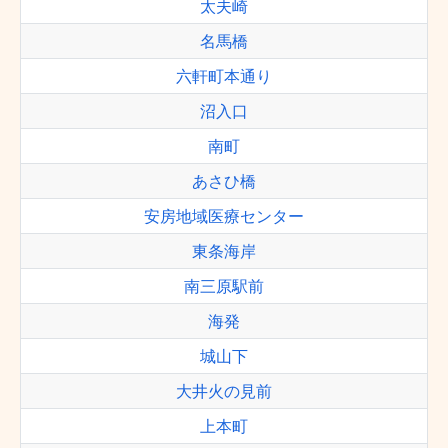
太夫崎
名馬橋
六軒町本通り
沼入口
南町
あさひ橋
安房地域医療センター
東条海岸
南三原駅前
海発
城山下
大井火の見前
上本町