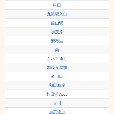
松田
九重駅入口
館山駅
加茂原
安布里
薗
キネマ通り
加茂瓦屋前
滝川口
和田海岸
和田浦WAO
古川
加茂坂上