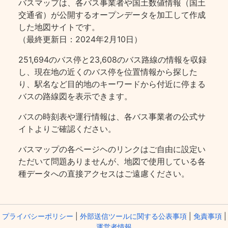
バスマップは、各バス事業者や国土数値情報（国土
交通省）が公開するオープンデータを加工して作成
した地図サイトです。
（最終更新日：2024年2月10日）
251,694のバス停と23,608のバス路線の情報を収録
し、現在地の近くのバス停を位置情報から探した
り、駅名など目的地のキーワードから付近に停まる
バスの路線図を表示できます。
バスの時刻表や運行情報は、各バス事業者の公式サ
イトよりご確認ください。
バスマップの各ページヘのリンクはご自由に設定い
ただいて問題ありませんが、地図で使用している各
種データへの直接アクセスはご遠慮ください。
プライバシーポリシー
|
外部送信ツールに関する公表事項
|
免責事項
|
運営者情報