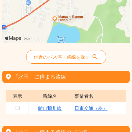
付近のバス停・路線を探す
「水玉」に停まる路線
表示
路線名
事業者名
館山鴨川線
日東交通（株）