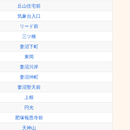
丘山住宅前
気象台入口
リード前
三ツ橋
妻沼下町
東岡
妻沼川岸
妻沼仲町
妻沼聖天前
上根
円光
肥塚報恩寺前
天神山