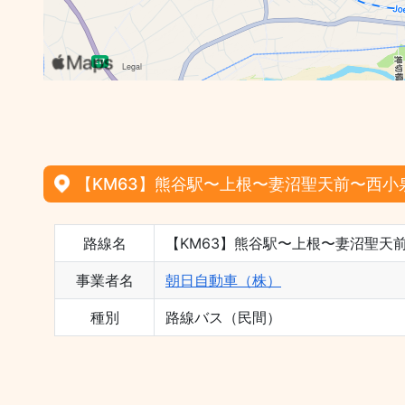
【KM63】熊谷駅〜上根〜妻沼聖天前〜西小
路線名
【KM63】熊谷駅〜上根〜妻沼聖天
事業者名
朝日自動車（株）
種別
路線バス（民間）