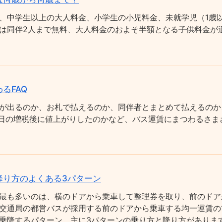
、中学生以上の大人料金、小学生の小児料金、未就学児（1歳以
は同伴2人まで無料、大人料金のおよそ半額となる子供料金が適
るFAQ
が出るのか、お札で払えるのか、同伴者とまとめて払えるのか
0月1日の増税後に値上がりしたのかなど、バス運賃にまつわるさ
降り方のよくある3パターン
最も多いのは、横のドアから乗車して整理券を取り、前のドア
交通局の都営バスが採用する前のドアから乗車する均一運賃の
乗降するパターン、主に3パターンの乗り方と降り方がありま