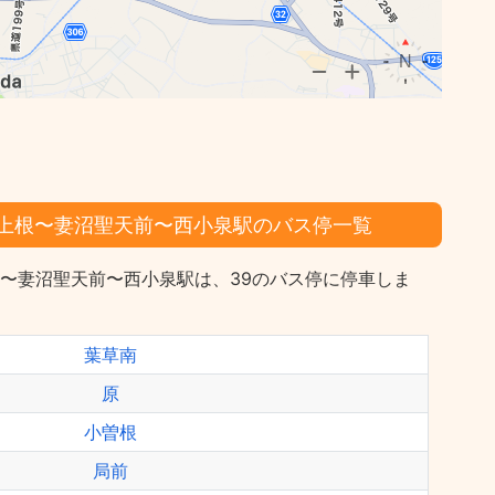
〜上根〜妻沼聖天前〜西小泉駅のバス停一覧
根〜妻沼聖天前〜西小泉駅は、39のバス停に停車しま
葉草南
原
小曽根
局前