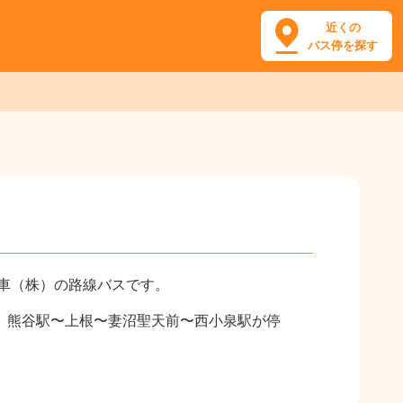
近くの
バス停を探す
車（株）の路線バスです。
3】熊谷駅〜上根〜妻沼聖天前〜西小泉駅が停