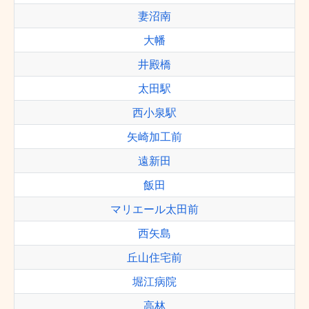
妻沼南
大幡
井殿橋
太田駅
西小泉駅
矢崎加工前
遠新田
飯田
マリエール太田前
西矢島
丘山住宅前
堀江病院
高林