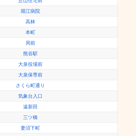
丘山住宅前
堀江病院
高林
本町
局前
熊谷駅
大泉役場前
大泉保専前
さくら町通り
気象台入口
遠新田
三ツ橋
妻沼下町