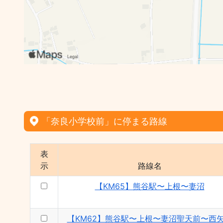
「奈良小学校前」に停まる路線
表
示
路線名
【KM65】熊谷駅〜上根〜妻沼
【KM62】熊谷駅〜上根〜妻沼聖天前〜西