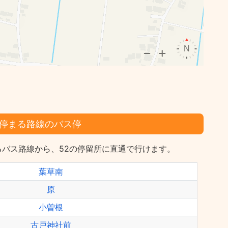
停まる路線のバス停
バス路線から、52の停留所に直通で行けます。
葉草南
原
小曽根
古戸神社前