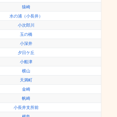
猿崎
水の浦（小長井）
小次郎川
玉の橋
小深井
夕日ケ丘
小船津
横山
天満町
金崎
帆崎
小長井支所前
横島