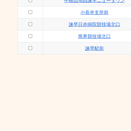
中核団地西諫早ニュータウン
小長井支所前
諫早日赤病院競技場北口
県界競技場北口
諫早駅前