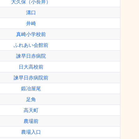
大久保（小長井）
溝口
井崎
真崎小学校前
ふれあい会館前
諫早日赤病院
日大高校前
諫早日赤病院前
鍛冶屋尾
足角
高天町
農場前
農場入口