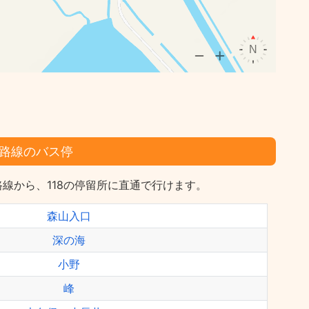
路線のバス停
線から、118の停留所に直通で行けます。
森山入口
深の海
小野
峰