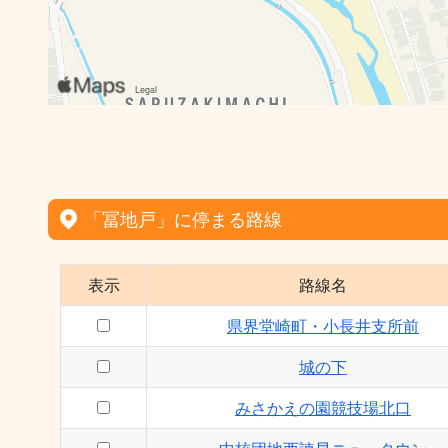
「冨地戸」に停まる路線
表示
路線名
県界堂崎町・小長井支所前
城の下
みさかえの園競技場北口