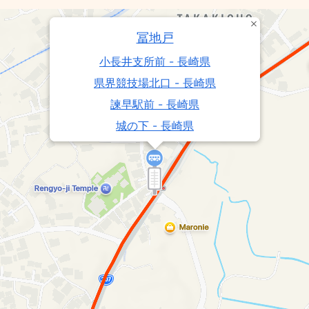
冨地戸
小長井支所前 - 長崎県
県界競技場北口 - 長崎県
諫早駅前 - 長崎県
城の下 - 長崎県
諫早日赤病院競技場北口 - 長崎県
みさかえの園競技場北口 - 長崎県
県界堂崎町・小長井支所前 - 長崎県
中核団地西諫早ニュータウン - 長崎県