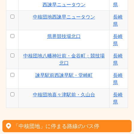
西諫早ニュータウン
県
中核団地西諫早ニュータウン
長崎
県
県界競技場北口
長崎
県
中核団地八幡神社前・金谷町；競技場
長崎
北口
県
諫早駅前西諫早駅・堂崎町
長崎
県
中核団地喜々津駅前・久山台
長崎
県
「中核団地」に停まる路線のバス停