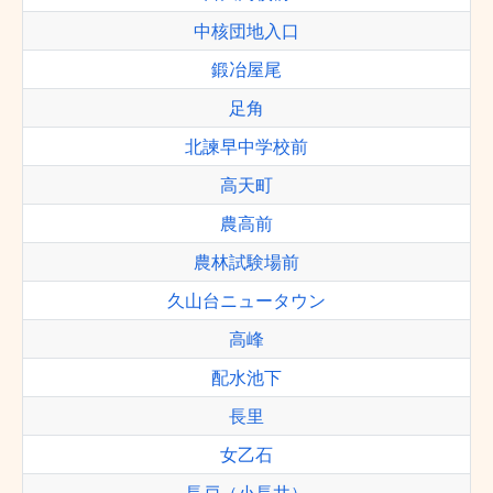
中核団地入口
鍛冶屋尾
足角
北諫早中学校前
高天町
農高前
農林試験場前
久山台ニュータウン
高峰
配水池下
長里
女乙石