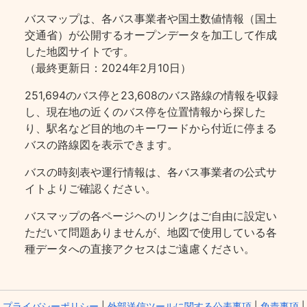
バスマップは、各バス事業者や国土数値情報（国土
交通省）が公開するオープンデータを加工して作成
した地図サイトです。
（最終更新日：2024年2月10日）
251,694のバス停と23,608のバス路線の情報を収録
し、現在地の近くのバス停を位置情報から探した
り、駅名など目的地のキーワードから付近に停まる
バスの路線図を表示できます。
バスの時刻表や運行情報は、各バス事業者の公式サ
イトよりご確認ください。
バスマップの各ページヘのリンクはご自由に設定い
ただいて問題ありませんが、地図で使用している各
種データへの直接アクセスはご遠慮ください。
プライバシーポリシー
|
外部送信ツールに関する公表事項
|
免責事項
|