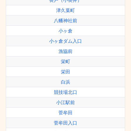
長戸（小長井）
津久葉町
八幡神社前
小ヶ倉
小ヶ倉ダム入口
漁協前
栄町
栄田
白浜
競技場北口
小江駅前
菅牟田
菅牟田入口