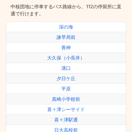
中核団地に停車するバス路線から、112の停留所に直
通で行けます。
深の海
諫早局前
善神
大久保（小長井）
溝口
夕日ケ丘
平原
真崎小学校前
喜々津シーサイド
喜々津駅通
日大高校前