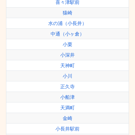
喜々津駅前
猿崎
水の浦（小長井）
中通（小ヶ倉）
小栗
小深井
天神町
小川
正久寺
小船津
天満町
金崎
小長井駅前