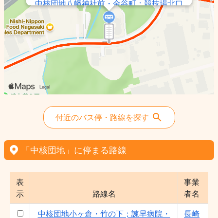
中核団地八幡神社前・金谷町；競技場北口
- 長崎県
諫早駅前西諫早駅・堂崎町 - 長崎県
中核団地西諫早ニュータウン - 長崎県
付近のバス停・路線を探す
「中核団地」に停まる路線
表
事業
示
路線名
者名
中核団地小ヶ倉・竹の下；諫早病院・
長崎