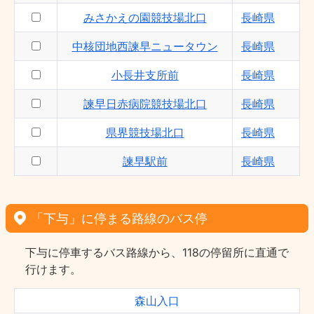
みさかえの園競技場北口
長崎県
中核団地西諫早ニュータウン
長崎県
小長井支所前
長崎県
諫早日赤病院競技場北口
長崎県
県界競技場北口
長崎県
諫早駅前
長崎県
「下与」に停まる路線のバス停
下与に停車するバス路線から、118の停留所に直通で
行けます。
森山入口