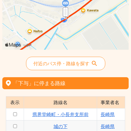
みさかえの園競技場北口 - 長崎県
県界堂崎町・小長井支所前 - 長崎県
中核団地西諫早ニュータウン - 長崎県
付近のバス停・路線を探す
「下与」に停まる路線
表示
路線名
事業者名
県界堂崎町・小長井支所前
長崎県
城の下
長崎県