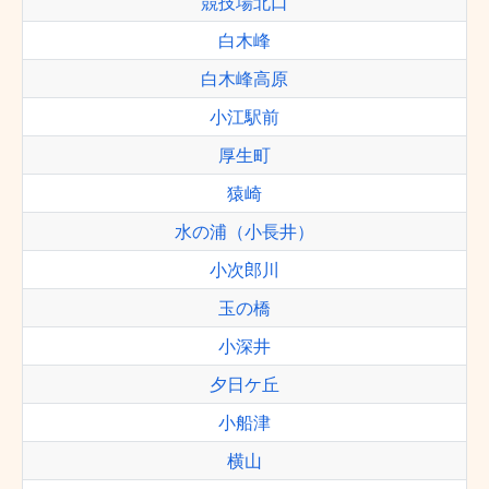
競技場北口
白木峰
白木峰高原
小江駅前
厚生町
猿崎
水の浦（小長井）
小次郎川
玉の橋
小深井
夕日ケ丘
小船津
横山