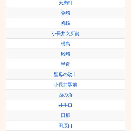
天満町
金崎
帆崎
小長井支所前
横島
殿崎
半造
聖母の騎士
小長井駅前
西の角
井手口
田原
田原口