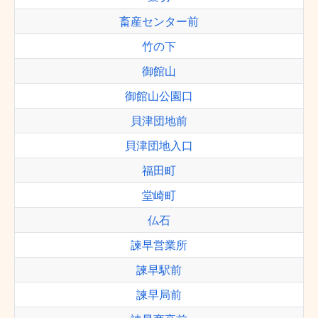
畜産センター前
竹の下
御館山
御館山公園口
貝津団地前
貝津団地入口
福田町
堂崎町
仏石
諫早営業所
諫早駅前
諫早局前