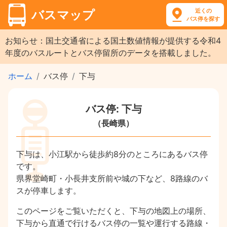
近くの
バスマップ
バス停を探す
お知らせ：国土交通省による国土数値情報が提供する令和4
年度のバスルートとバス停留所のデータを搭載しました。
ホーム
バス停
下与
バス停: 下与
（長崎県）
下与は、小江駅から徒歩約8分のところにあるバス停
です。
県界堂崎町・小長井支所前や城の下など、8路線のバ
スが停車します。
このページをご覧いただくと、下与の地図上の場所、
下与から直通で行けるバス停の一覧や運行する路線・