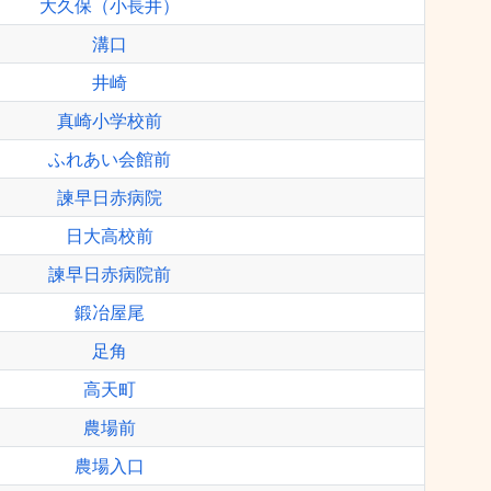
大久保（小長井）
溝口
井崎
真崎小学校前
ふれあい会館前
諫早日赤病院
日大高校前
諫早日赤病院前
鍛冶屋尾
足角
高天町
農場前
農場入口