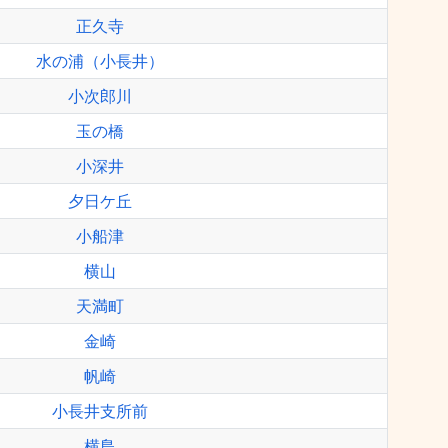
正久寺
水の浦（小長井）
小次郎川
玉の橋
小深井
夕日ケ丘
小船津
横山
天満町
金崎
帆崎
小長井支所前
横島