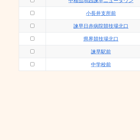
中核団地西諫早ニュータウン
小長井支所前
諫早日赤病院競技場北口
県界競技場北口
諫早駅前
中学校前