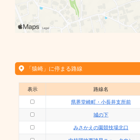
「猿崎」に停まる路線
表示
路線名
県界堂崎町・小長井支所前
城の下
みさかえの園競技場北口