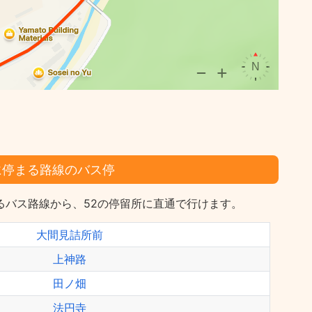
に停まる路線のバス停
るバス路線から、52の停留所に直通で行けます。
大間見詰所前
上神路
田ノ畑
法円寺