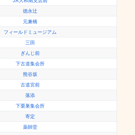
JA大和南支店前
徳永辻
元兼橋
フィールドミュージアム
三田
ぎんじ前
下古道集会所
熊谷坂
古道宮前
落添
下栗巣集会所
寄定
薬師堂