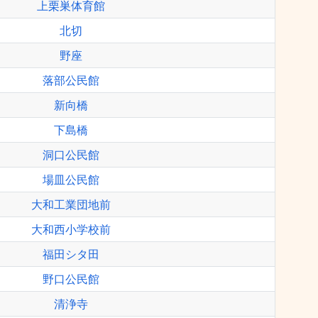
上栗巣体育館
北切
野座
落部公民館
新向橋
下島橋
洞口公民館
場皿公民館
大和工業団地前
大和西小学校前
福田シタ田
野口公民館
清浄寺