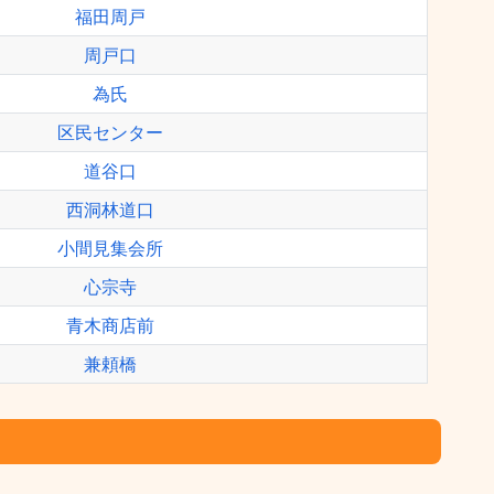
福田周戸
周戸口
為氏
区民センター
道谷口
西洞林道口
小間見集会所
心宗寺
青木商店前
兼頼橋