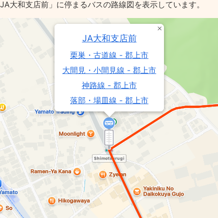
「JA大和支店前」に停まるバスの路線図を表示しています。
JA大和支店前
栗巣・古道線 - 郡上市
大間見・小間見線 - 郡上市
神路線 - 郡上市
落部・場皿線 - 郡上市