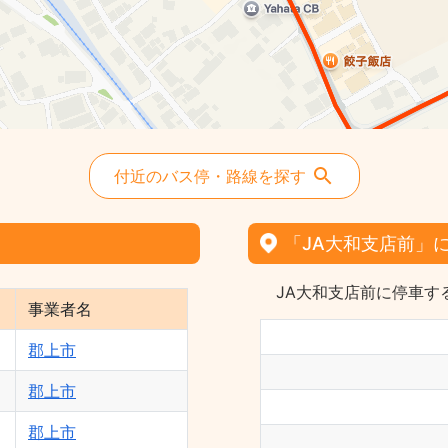
付近のバス停・路線を探す
「JA大和支店前」
JA大和支店前に停車す
事業者名
郡上市
郡上市
郡上市