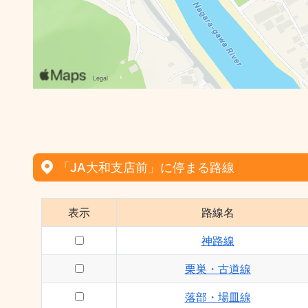
「JA大和支店前」に停まる路線
表示
路線名
神路線
栗巣・古道線
落部・場皿線