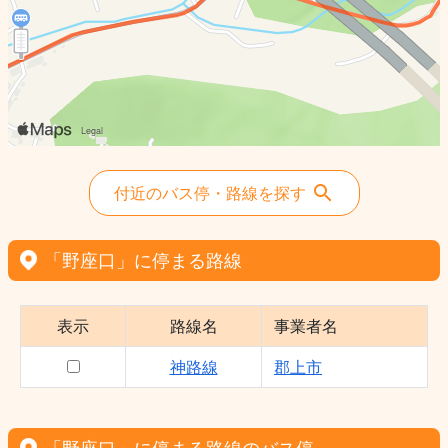
付近のバス停・路線を探す
「野座口」に停まる路線
表示
路線名
事業者名
神路線
郡上市