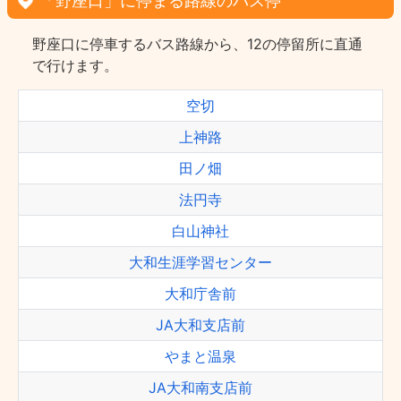
「野座口」に停まる路線のバス停
野座口に停車するバス路線から、12の停留所に直通
で行けます。
空切
上神路
田ノ畑
法円寺
白山神社
大和生涯学習センター
大和庁舎前
JA大和支店前
やまと温泉
JA大和南支店前