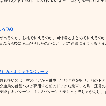
は同伴2人まで無料、大人料金のおよそ半額となる子供料金が適
るFAQ
が出るのか、お札で払えるのか、同伴者とまとめて払えるのか
0月1日の増税後に値上がりしたのかなど、バス運賃にまつわるさ
降り方のよくある3パターン
最も多いのは、横のドアから乗車して整理券を取り、前のドア
交通局の都営バスが採用する前のドアから乗車する均一運賃の
乗降するパターン、主に3パターンの乗り方と降り方がありま