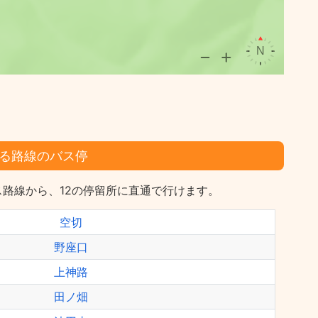
る路線のバス停
路線から、12の停留所に直通で行けます。
空切
野座口
上神路
田ノ畑