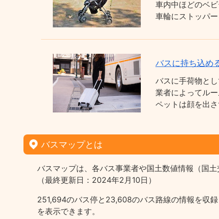
車内中ほどのベビ
車輪にストッパー
バスに持ち込め
バスに手荷物とし
業者によってルー
ペットは顔を出さ
バスマップとは
バスマップは、各バス事業者や国土数値情報（国土
（最終更新日：2024年2月10日）
251,694のバス停と23,608のバス路線の情
を表示できます。