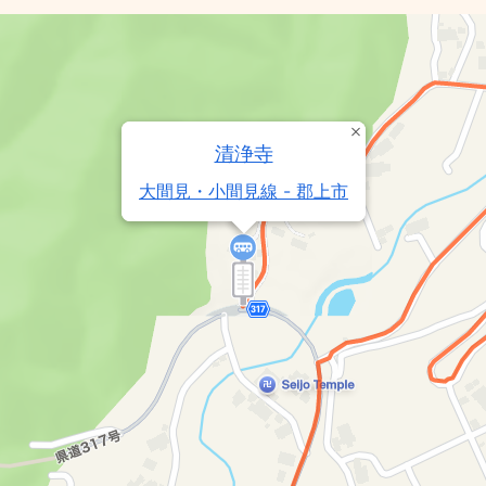
清浄寺
大間見・小間見線 - 郡上市