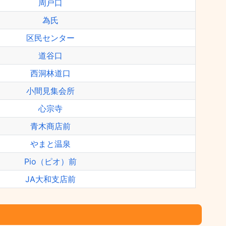
周戸口
為氏
区民センター
道谷口
西洞林道口
小間見集会所
心宗寺
青木商店前
やまと温泉
Pio（ピオ）前
JA大和支店前