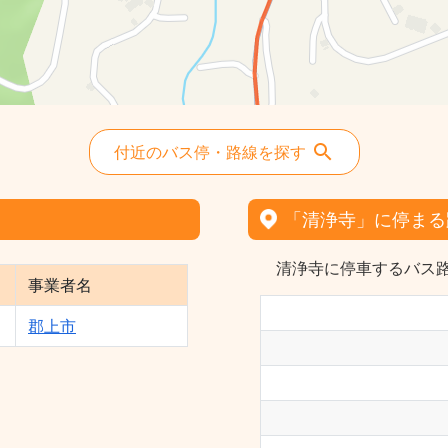
付近のバス停・路線を探す
「清浄寺」に停まる
清浄寺に停車するバス路
事業者名
郡上市