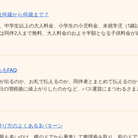
は何歳から何歳まで？
、中学生以上の大人料金、小学生の小児料金、未就学児（1歳以
は同伴2人まで無料、大人料金のおよそ半額となる子供料金が適
るFAQ
が出るのか、お札で払えるのか、同伴者とまとめて払えるのか
0月1日の増税後に値上がりしたのかなど、バス運賃にまつわるさ
降り方のよくある3パターン
最も多いのは、横のドアから乗車して整理券を取り、前のドア