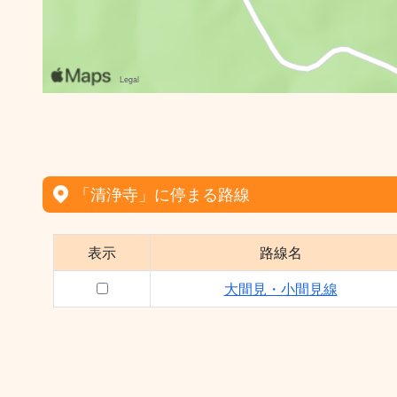
「清浄寺」に停まる路線
表示
路線名
大間見・小間見線