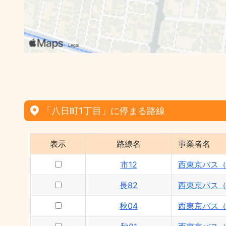
「八日町1丁目」に停まる路線
表示
路線名
事業者名
市12
西東京バス
長82
西東京バス
秋04
西東京バス