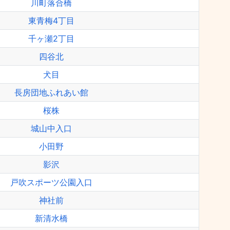
川町落合橋
東青梅4丁目
千ヶ瀬2丁目
四谷北
犬目
長房団地ふれあい館
桜株
城山中入口
小田野
影沢
戸吹スポーツ公園入口
神社前
新清水橋