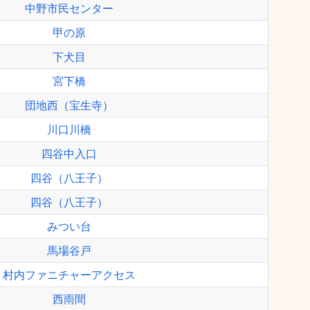
中野市民センター
甲の原
下犬目
宮下橋
団地西（宝生寺）
川口川橋
四谷中入口
四谷（八王子）
四谷（八王子）
みつい台
馬場谷戸
村内ファニチャーアクセス
西雨間