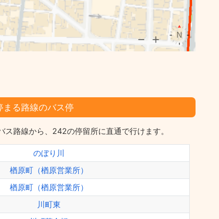
停まる路線のバス停
バス路線から、242の停留所に直通で行けます。
のぼり川
楢原町（楢原営業所）
楢原町（楢原営業所）
川町東