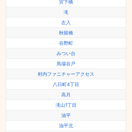
宮下橋
滝
左入
秋留橋
谷野町
みつい台
馬場谷戸
村内ファニチャーアクセス
八日町4丁目
高月
滝山1丁目
油平
油平北