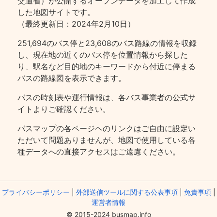
交通省）が公開するオープンデータを加工して作成
した地図サイトです。
（最終更新日：2024年2月10日）
251,694のバス停と23,608のバス路線の情報を収録
し、現在地の近くのバス停を位置情報から探した
り、駅名など目的地のキーワードから付近に停まる
バスの路線図を表示できます。
バスの時刻表や運行情報は、各バス事業者の公式サ
イトよりご確認ください。
バスマップの各ページヘのリンクはご自由に設定い
ただいて問題ありませんが、地図で使用している各
種データへの直接アクセスはご遠慮ください。
プライバシーポリシー
|
外部送信ツールに関する公表事項
|
免責事項
|
運営者情報
© 2015-2024 busmap.info