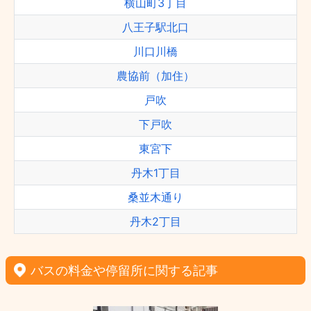
横山町3丁目
八王子駅北口
川口川橋
農協前（加住）
戸吹
下戸吹
東宮下
丹木1丁目
桑並木通り
丹木2丁目
バスの料金や停留所に関する記事