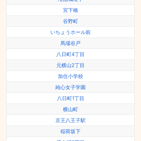
宮下橋
谷野町
いちょうホール前
馬場谷戸
八日町4丁目
元横山2丁目
加住小学校
純心女子学園
八日町1丁目
横山町
京王八王子駅
稲荷坂下