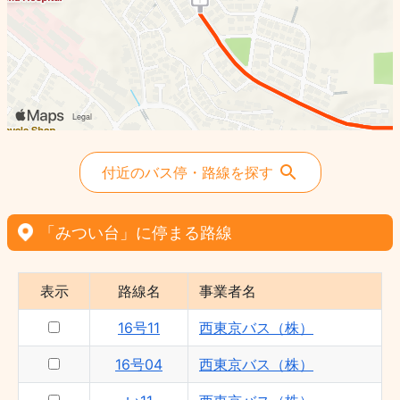
付近のバス停・路線を探す
「みつい台」に停まる路線
表示
路線名
事業者名
16号11
西東京バス（株）
16号04
西東京バス（株）