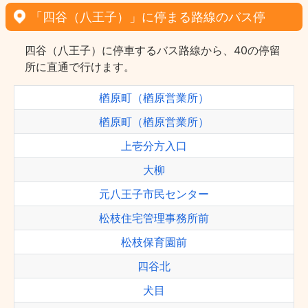
「四谷（八王子）」に停まる路線のバス停
四谷（八王子）に停車するバス路線から、40の停留
所に直通で行けます。
楢原町（楢原営業所）
楢原町（楢原営業所）
上壱分方入口
大柳
元八王子市民センター
松枝住宅管理事務所前
松枝保育園前
四谷北
犬目