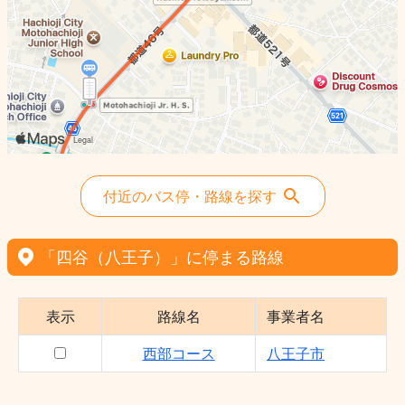
付近のバス停・路線を探す
「四谷（八王子）」に停まる路線
表示
路線名
事業者名
西部コース
八王子市