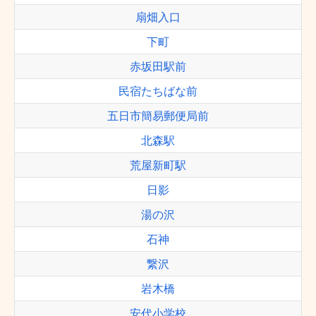
扇畑入口
下町
赤坂田駅前
民宿たちばな前
五日市簡易郵便局前
北森駅
荒屋新町駅
日影
湯の沢
石神
繋沢
岩木橋
安代小学校