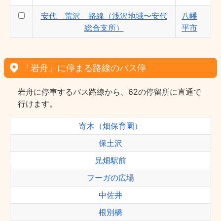
安代 荒沢 路線（浅沢地域〜安代
八幡
総合支所）
平市
「岩舟」に停まる路線のバス停
岩舟に停車するバス路線から、62の停留所に直通で
行けます。
寄木（畑保育園）
保土沢
兄畑駅前
フーガの広場
中佐井
根別橋