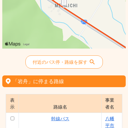
付近のバス停・路線を探す
「岩舟」に停まる路線
表
事業
示
路線名
者名
幹線バス
八幡
平市