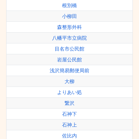
根別橋
小柳田
森整形外科
八幡平市立病院
目名市公民館
岩屋公民館
浅沢簡易郵便局前
大柳
よりあい処
繋沢
石神下
石神上
佐比内