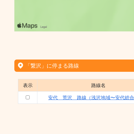
「繋沢」に停まる路線
表示
路線名
安代 荒沢 路線（浅沢地域〜安代総