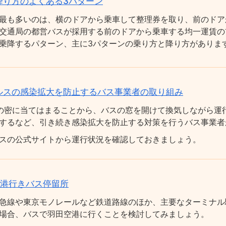
降り方のよくある3パターン
最も多いのは、横のドアから乗車して整理券を取り、前のドア
交通局の都営バスが採用する前のドアから乗車する均一運賃の
乗降するパターン、主に3パターンの乗り方と降り方がありま
ルスの感染拡大を防止するバス事業者の取り組み
の密に当てはまることから、バスの窓を開けて換気しながら運
するなど、引き続き感染拡大を防止する対策を行うバス事業者
スの公式サイトから運行状況を確認しておきましょう。
空港行きバス停留所
急線や東京モノレールなど鉄道路線のほか、主要なターミナル
場合、バスで羽田空港に行くことを検討してみましょう。