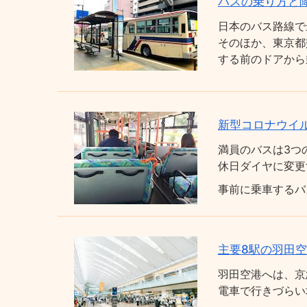
バスの乗り方と
日本のバス路線で
そのほか、東京都
する前のドアから
新型コロナウイ
満員のバスは3つ
休日ダイヤに変更
事前に乗車するバ
主要8駅の羽田
羽田空港へは、京
電車で行きづらい