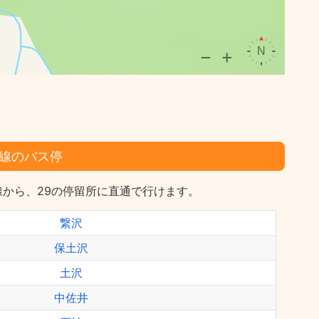
線のバス停
から、29の停留所に直通で行けます。
繋沢
保土沢
土沢
中佐井