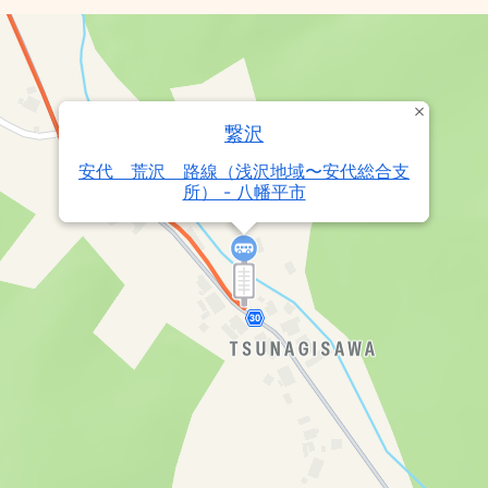
繋沢
安代 荒沢 路線（浅沢地域〜安代総合支
所） - 八幡平市