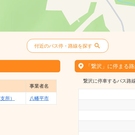
付近のバス停・路線を探す
「繋沢」に停まる路
繋沢に停車するバス路線
事業者名
合支所）
八幡平市