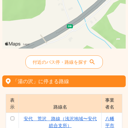
付近のバス停・路線を探す
「湯の沢」に停まる路線
表
事業
示
路線名
者名
安代 荒沢 路線（浅沢地域〜安代
八幡
総合支所）
平市