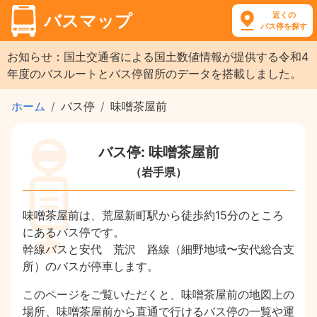
近くの
バスマップ
バス停を探す
お知らせ：国土交通省による国土数値情報が提供する令和4
年度のバスルートとバス停留所のデータを搭載しました。
ホーム
バス停
味噌茶屋前
バス停: 味噌茶屋前
（岩手県）
味噌茶屋前は、荒屋新町駅から徒歩約15分のところ
にあるバス停です。
幹線バスと安代 荒沢 路線（細野地域〜安代総合支
所）のバスが停車します。
このページをご覧いただくと、味噌茶屋前の地図上の
場所、味噌茶屋前から直通で行けるバス停の一覧や運