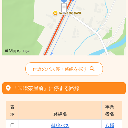
付近のバス停・路線を探す
「味噌茶屋前」に停まる路線
表
事業
示
路線名
者名
幹線バス
八幡