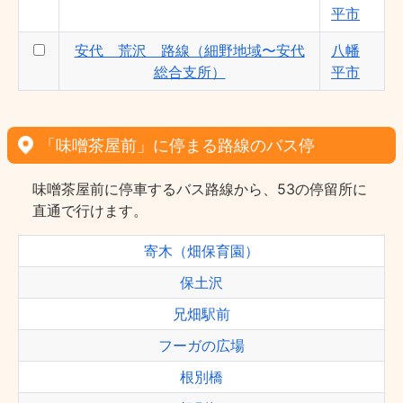
平市
安代 荒沢 路線（細野地域〜安代
八幡
総合支所）
平市
「味噌茶屋前」に停まる路線のバス停
味噌茶屋前に停車するバス路線から、53の停留所に
直通で行けます。
寄木（畑保育園）
保土沢
兄畑駅前
フーガの広場
根別橋