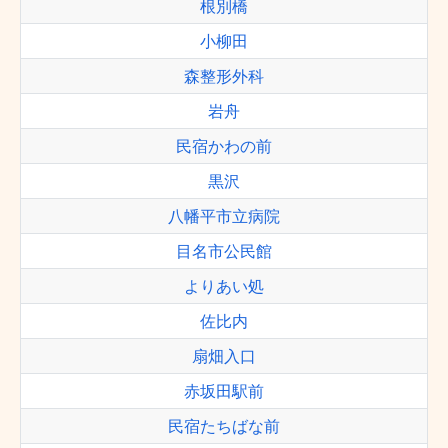
根別橋
小柳田
森整形外科
岩舟
民宿かわの前
黒沢
八幡平市立病院
目名市公民館
よりあい処
佐比内
扇畑入口
赤坂田駅前
民宿たちばな前