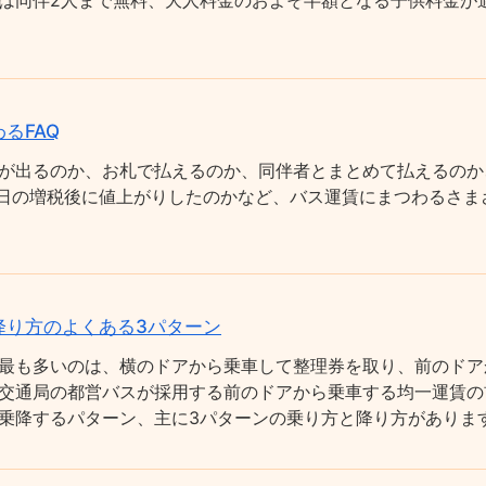
は同伴2人まで無料、大人料金のおよそ半額となる子供料金が適
るFAQ
が出るのか、お札で払えるのか、同伴者とまとめて払えるのか
0月1日の増税後に値上がりしたのかなど、バス運賃にまつわるさ
降り方のよくある3パターン
最も多いのは、横のドアから乗車して整理券を取り、前のドア
交通局の都営バスが採用する前のドアから乗車する均一運賃の
乗降するパターン、主に3パターンの乗り方と降り方がありま