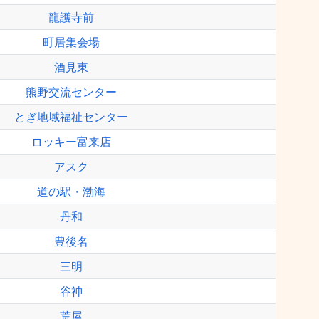
龍護寺前
町居集会場
酒見東
熊野交流センター
とぎ地域福祉センター
ロッキー富来店
アスク
道の駅・渤海
丹和
豊後名
三明
谷神
荒屋