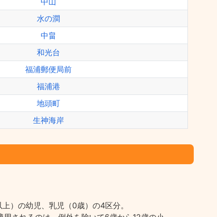
中山
水の澗
中畠
和光台
福浦郵便局前
福浦港
地頭町
生神海岸
上）の幼児、乳児（0歳）の4区分。