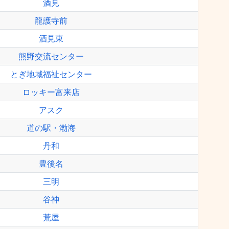
酒見
龍護寺前
酒見東
熊野交流センター
とぎ地域福祉センター
ロッキー富来店
アスク
道の駅・渤海
丹和
豊後名
三明
谷神
荒屋