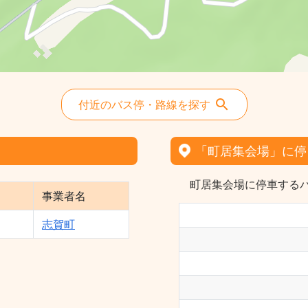
付近のバス停・路線を探す
「町居集会場」に停
町居集会場に停車するバ
事業者名
志賀町