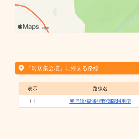
「町居集会場」に停まる路線
表示
路線名
熊野線/福浦熊野病院利用便